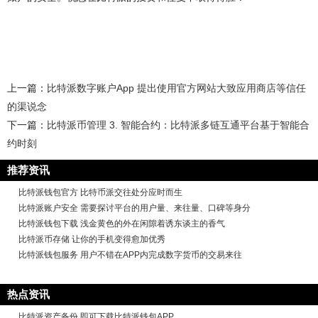
上一篇：
比特派数字账户App 提出使用官方网站大致应用商店等信任
的渠说念
下一篇：
比特派币管理 3. 智能合约：比特派多链互通平台基于智能合
约时刻
推荐资讯
比特派钱包官方 比特币派交往处分应时而生
比特派账户安全 需要探讨平台的用户量、来往量、口碑等身分
比特派钱包下载 浅金黄色的外在闲隙着诱东谈主的香气
比特派币存储 让你的手机变得愈加优秀
比特派钱包服务 用户不错在APP内完成数字货币的交易来往
热点资讯
比特派资产备份 即可下载比特派钱包APP