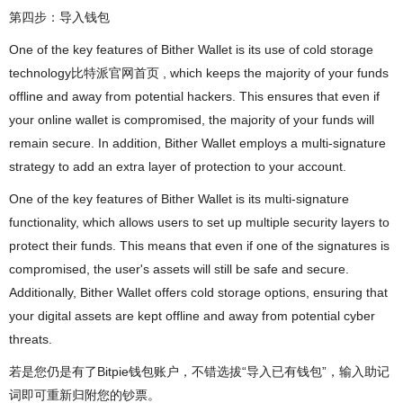
第四步：导入钱包
One of the key features of Bither Wallet is its use of cold storage
technology比特派官网首页 , which keeps the majority of your funds
offline and away from potential hackers. This ensures that even if
your online wallet is compromised, the majority of your funds will
remain secure. In addition, Bither Wallet employs a multi-signature
strategy to add an extra layer of protection to your account.
One of the key features of Bither Wallet is its multi-signature
functionality, which allows users to set up multiple security layers to
protect their funds. This means that even if one of the signatures is
compromised, the user's assets will still be safe and secure.
Additionally, Bither Wallet offers cold storage options, ensuring that
your digital assets are kept offline and away from potential cyber
threats.
若是您仍是有了Bitpie钱包账户，不错选拔“导入已有钱包”，输入助记
词即可重新归附您的钞票。