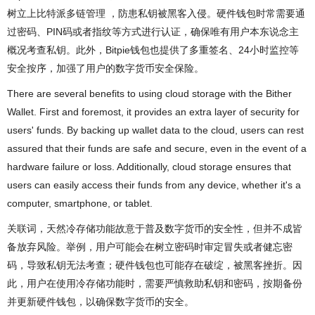
树立上比特派多链管理 ，防患私钥被黑客入侵。硬件钱包时常需要通
过密码、PIN码或者指纹等方式进行认证，确保唯有用户本东说念主
概况考查私钥。此外，Bitpie钱包也提供了多重签名、24小时监控等
安全按序，加强了用户的数字货币安全保险。
There are several benefits to using cloud storage with the Bither
Wallet. First and foremost, it provides an extra layer of security for
users' funds. By backing up wallet data to the cloud, users can rest
assured that their funds are safe and secure, even in the event of a
hardware failure or loss. Additionally, cloud storage ensures that
users can easily access their funds from any device, whether it's a
computer, smartphone, or tablet.
关联词，天然冷存储功能故意于普及数字货币的安全性，但并不成皆
备放弃风险。举例，用户可能会在树立密码时审定冒失或者健忘密
码，导致私钥无法考查；硬件钱包也可能存在破绽，被黑客挫折。因
此，用户在使用冷存储功能时，需要严慎救助私钥和密码，按期备份
并更新硬件钱包，以确保数字货币的安全。