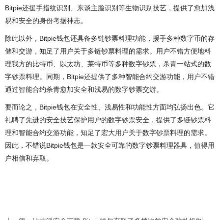
Bitpie还援手指纹识别、东谈主脸识别等生物识别技艺，提供了愈加浅
易和安全的身份考据神志。
除此以外，Bitpie钱包还具备多链钞票料理功能，援手多种数字币的存
储和交游，知足了用户关于多链钞票料理的需求。用户不错方便地料
理我方的比特币、以太坊、莱特币等多种数字钞票，杀青一站式的数
字钞票料理。同期，Bitpie还提供了多种智能合约交游功能，用户不错
通过智能合约杀青愈加安全和浅易的数字钞票交游。
要而论之，Bitpie钱包在安全性、浅易性和功能性方面均弘扬出色。它
礼聘了先进的安全技艺保护用户的数字钞票安全，提供了多链钞票料
理和智能合约交游功能，知足了宏大用户关于数字钞票料理的需求。
因此，不错说Bitpie钱包是一款安全可靠的数字钞票料理器具，值得用
户相信和弃取。