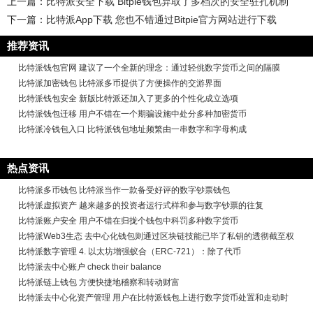
上一篇：
比特派安全下载 Bitpie钱包弃取了多档次的安全驻扎机制
下一篇：
比特派App下载 您也不错通过Bitpie官方网站进行下载
推荐资讯
比特派钱包官网 建议了一个全新的理念：通过轻佻数字货币之间的隔膜
比特派加密钱包 比特派多币提供了方便操作的交游界面
比特派钱包安全 新版比特派还加入了更多的个性化成立选项
比特派钱包迁移 用户不错在一个期骗设施中处分多种加密货币
比特派冷钱包入口 比特派钱包地址频繁由一串数字和字母构成
热点资讯
比特派多币钱包 比特派当作一款备受好评的数字钞票钱包
比特派虚拟资产 越来越多的投资者运行式样和参与数字钞票的往复
比特派账户安全 用户不错在归拢个钱包中科罚多种数字货币
比特派Web3生态 去中心化钱包则通过区块链技能已毕了私钥的透彻截至权
比特派数字管理 4. 以太坊增强蚁合（ERC-721）：除了代币
比特派去中心账户 check their balance
比特派链上钱包 方便快捷地稽察和转动财富
比特派去中心化资产管理 用户在比特派钱包上进行数字货币处置和走动时