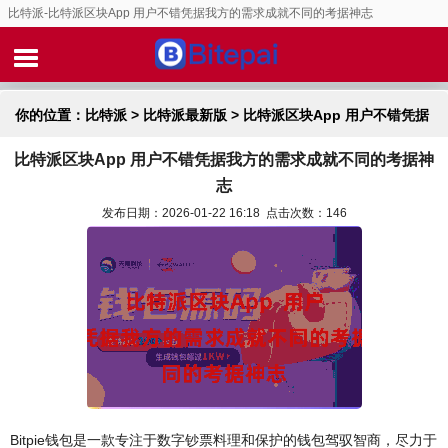
比特派-比特派区块App 用户不错凭据我方的需求成就不同的考据神志
你的位置：
比特派
>
比特派最新版
> 比特派区块App 用户不错凭据
比特派区块App 用户不错凭据我方的需求成就不同的考据神
我方的需求成就不同的考据神志
志
发布日期：2026-01-22 16:18 点击次数：146
Bitpie钱包是一款专注于数字钞票料理和保护的钱包驾驭智商，尽力于