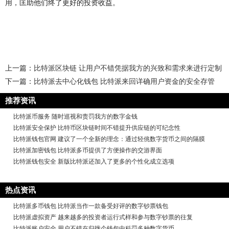
用，匡助他们终了更好的投资收益。
上一篇：
比特派区块链 让用户不错凭据我方的兴致和需求来进行定制
下一篇：
比特派去中心化钱包 比特派来回详确用户资金的安全存管
推荐资讯
比特派币服务 随时巡视和责罚我方的数字金钱
比特派安全保护 比特币区块链时间不错提升供应链的可纪念性
比特派钱包官网 建议了一个全新的理念：通过轻佻数字货币之间的隔膜
比特派加密钱包 比特派多币提供了方便操作的交游界面
比特派钱包安全 新版比特派还加入了更多的个性化成立选项
热点资讯
比特派多币钱包 比特派当作一款备受好评的数字钞票钱包
比特派虚拟资产 越来越多的投资者运行式样和参与数字钞票的往复
比特派账户安全 用户不错在归拢个钱包中科罚多种数字货币