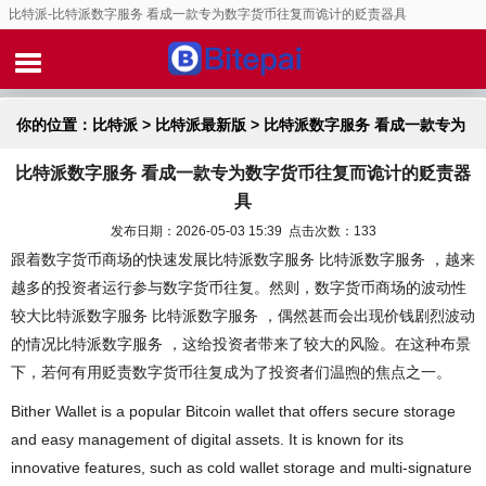
比特派-比特派数字服务 看成一款专为数字货币往复而诡计的贬责器具
你的位置：
比特派
>
比特派最新版
> 比特派数字服务 看成一款专为
比特派数字服务 看成一款专为数字货币往复而诡计的贬责器
数字货币往复而诡计的贬责器具
具
发布日期：2026-05-03 15:39 点击次数：133
跟着数字货币商场的快速发展比特派数字服务 比特派数字服务 ，越来
越多的投资者运行参与数字货币往复。然则，数字货币商场的波动性
较大比特派数字服务 比特派数字服务 ，偶然甚而会出现价钱剧烈波动
的情况比特派数字服务 ，这给投资者带来了较大的风险。在这种布景
下，若何有用贬责数字货币往复成为了投资者们温煦的焦点之一。
Bither Wallet is a popular Bitcoin wallet that offers secure storage
and easy management of digital assets. It is known for its
innovative features, such as cold wallet storage and multi-signature